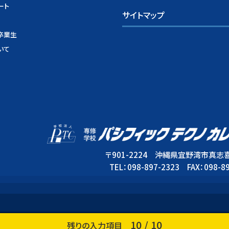
ート
サイトマップ
卒業生
いて
〒901-2224 沖縄県宜野湾市真志喜3
TEL：098-897-2323 FAX：098-8
10
/
10
© 専修学校パシフィック テクノカレッジ. All Rights Reserved.
残りの入力項目